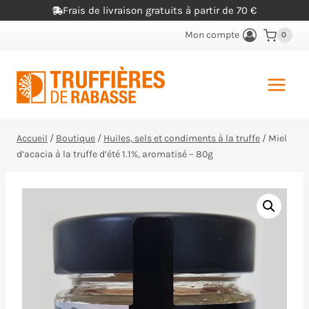
Aller
Frais de livraison gratuits à partir de 70 €
au
Mon compte
0
contenu
Accueil
/
Boutique
/
Huiles, sels et condiments à la truffe
/
Miel
d’acacia à la truffe d’été 1.1%, aromatisé – 80g