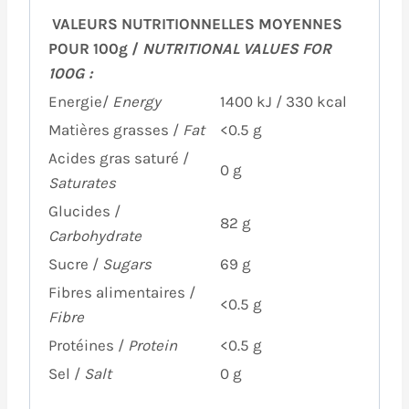
VALEURS NUTRITIONNELLES MOYENNES
POUR 100g /
NUTRITIONAL VALUES FOR
100G :
Energie/
Energy
1400 kJ / 330 kcal
Matières grasses /
Fat
<0.5 g
Acides gras saturé /
0 g
Saturates
Glucides /
82 g
Carbohydrate
Sucre /
Sugars
69 g
Fibres alimentaires /
<0.5 g
Fibre
Protéines /
Protein
<0.5 g
Sel /
Salt
0 g