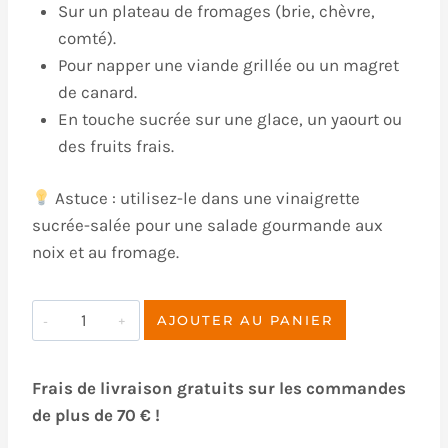
Sur un plateau de fromages (brie, chèvre,
comté).
Pour napper une viande grillée ou un magret
de canard.
En touche sucrée sur une glace, un yaourt ou
des fruits frais.
Astuce : utilisez-le dans une vinaigrette
sucrée-salée pour une salade gourmande aux
noix et au fromage.
quantité
AJOUTER AU PANIER
de
Miel
Frais de livraison gratuits sur les commandes
d'acacia
de plus de 70 € !
à