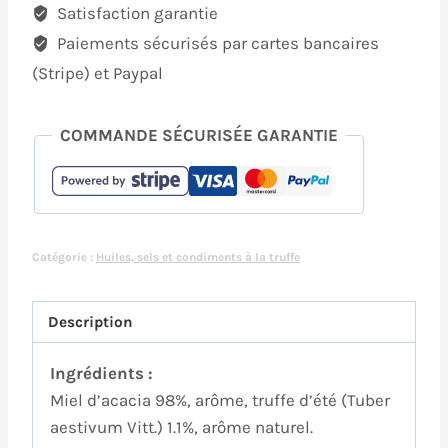
la
Satisfaction garantie
truffe
Paiements sécurisés par cartes bancaires
d'été
(Stripe) et Paypal
1.1%,
aromatisé
COMMANDE SÉCURISÉE GARANTIE
–
80g
Catégorie :
Huiles, sels et condiments à la truffe
Description
Ingrédients :
Miel d’acacia 98%, arôme, truffe d’été (Tuber
aestivum Vitt.) 1.1%, arôme naturel.